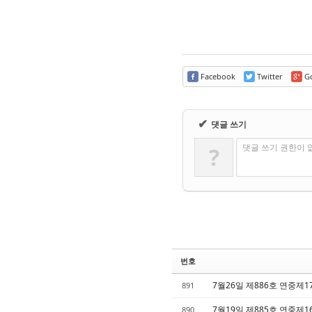
Facebook
Twitter
Go
✔
댓글 쓰기
댓글 쓰기 권한이 
?
번호
7월26일 제886호 연중제
891
7월19일 제885호 연중제
890