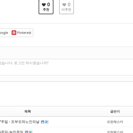
0
0
추천
비추천
ogle
Pinterest
없습니다. 로그인 하시겠습니까?
제목
글쓴이
17주일 - 조부모와노인의날
프란체스카
16주일-농민주일
프란체스카