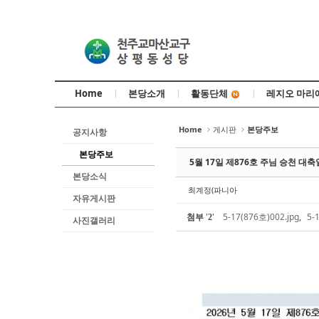
Sketchbook5, 스케치북5
Sketchbook5, 스케치북5
Home
본당소개
레지오 마리
활동단체
Sketchbook5, 스케치북5
Sketchbook5, 스케치북5
Home
게시판
본당주보
공지사항
본당주보
5월 17일 제876호 주님 승천 대
본당소식
최계정(파니아
자유게시판
첨부
'
'
5-17(876호)002.jpg
,
5-
2
사진갤러리