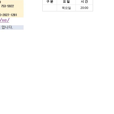
구 분
요 일
시 간
목요일
20:00