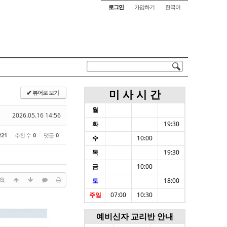
로그인
가입하기
한국어
미 사 시 간
뷰어로 보기
✔
월
2026.05.16 14:56
화
19:30
221
추천 수
0
댓글
0
수
10:00
목
19:30
금
10:00
토
18:00
주일
07:00
10:30
예비신자 교리반 안내